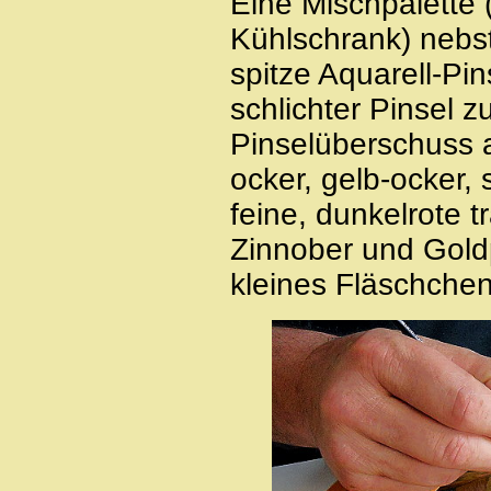
Eine Mischpalette 
Kühlschrank) nebs
spitze Aquarell-Pi
schlichter Pinsel 
Pinselüberschuss a
ocker, gelb-ocker,
feine, dunkelrote t
Zinnober und Goldp
kleines Fläschchen